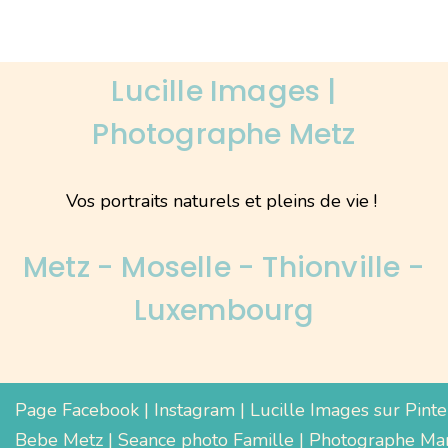
Lucille Images |
Photographe Metz
Vos portraits naturels et pleins de vie !
Metz - Moselle - Thionville -
Luxembourg
Page Facebook
|
Instagram
|
Lucille Images sur Pinte
Bebe Metz
|
Seance photo Famille
|
Photographe Mar