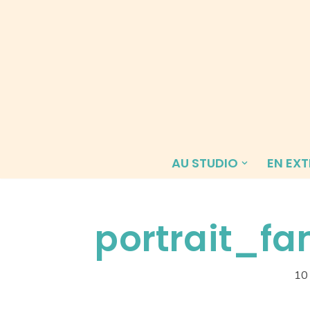
Aller
au
contenu
AU STUDIO
EN EXT
portrait_fa
10 