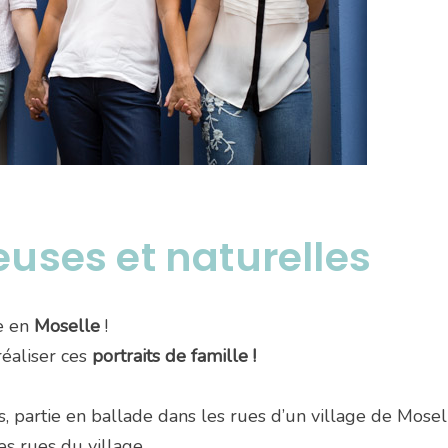
euses et naturelles
ne en
Moselle
!
réaliser ces
portraits de famille !
, partie en ballade dans les rues d’un village de Mosel
s rues du village.