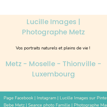
Lucille Images |
Photographe Metz
Vos portraits naturels et pleins de vie !
Metz - Moselle - Thionville -
Luxembourg
Page Facebook
|
Instagram
|
Lucille Images sur Pinte
Bebe Metz
|
Seance photo Famille
|
Photographe Mar