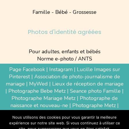
Famille - Bébé - Grossesse
Photos d'identité agréées
Pour adultes, enfants et bébés
Norme e-photo / ANTS
Page Facebook
|
Instagram
|
Lucille Images sur
Pinterest
|
Association de photo-journalisme de
mariage
|
MyWed
|
Lieux de réception de mariage
|
Photographe Bebe Metz
|
Seance photo Famille
|
Photographe Mariage Metz
|
Photographe de
naissance et nouveau-ne
| Photographe Metz |
Shooting photo grossesse
|
Wedding Photographer
Nous utilisons des cookies pour vous garantir la meilleure
Luxembourg
|
Photographe Thionville
|
expérience sur notre site web. Si vous continuez à utiliser ce
Photographe d'entreprise Metz
site, nous supposerons que vous en êtes satisfait.