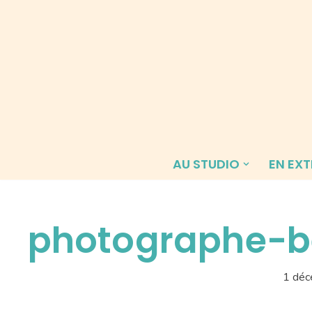
Aller
au
contenu
AU STUDIO
EN EXT
photographe-b
1 dé