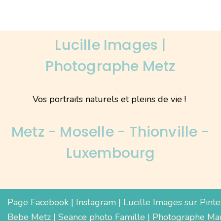
Lucille Images |
Photographe Metz
Vos portraits naturels et pleins de vie !
Metz - Moselle - Thionville -
Luxembourg
Page Facebook
|
Instagram
|
Lucille Images sur Pinte
Bebe Metz
|
Seance photo Famille
|
Photographe Mar