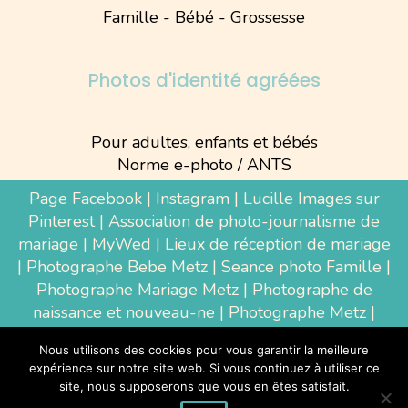
Famille - Bébé - Grossesse
Photos d'identité agréées
Pour adultes, enfants et bébés
Norme e-photo / ANTS
Page Facebook
|
Instagram
|
Lucille Images sur
Pinterest
|
Association de photo-journalisme de
mariage
|
MyWed
|
Lieux de réception de mariage
|
Photographe Bebe Metz
|
Seance photo Famille
|
Photographe Mariage Metz
|
Photographe de
naissance et nouveau-ne
| Photographe Metz |
Shooting photo grossesse
|
Wedding Photographer
Nous utilisons des cookies pour vous garantir la meilleure
Luxembourg
|
Photographe Thionville
|
expérience sur notre site web. Si vous continuez à utiliser ce
Photographe d'entreprise Metz
site, nous supposerons que vous en êtes satisfait.