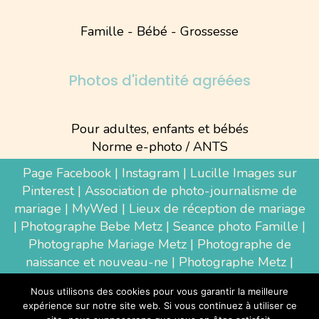
Famille - Bébé - Grossesse
Photos d'identité agréées
Pour adultes, enfants et bébés
Norme e-photo / ANTS
Page Facebook
|
Instagram
|
Lucille Images sur
Pinterest
|
Association de photo-journalisme de
mariage
|
MyWed
|
Lieux de réception de mariage
|
Photographe Bebe Metz
|
Seance photo Famille
|
Photographe Mariage Metz
|
Photographe de
naissance et nouveau-ne
| Photographe Metz |
Shooting photo grossesse
|
Wedding Photographer
Nous utilisons des cookies pour vous garantir la meilleure
Luxembourg
|
Photographe Thionville
|
expérience sur notre site web. Si vous continuez à utiliser ce
Photographe d'entreprise Metz