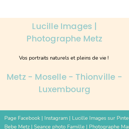
Lucille Images |
Photographe Metz
Vos portraits naturels et pleins de vie !
Metz - Moselle - Thionville -
Luxembourg
Page Facebook
|
Instagram
|
Lucille Images sur Pinte
Bebe Metz
|
Seance photo Famille
|
Photographe Mar