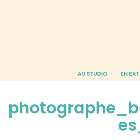
Aller
au
contenu
AU STUDIO
EN EXT
photographe_b
es