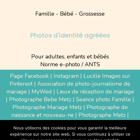
Famille - Bébé - Grossesse
Photos d'identité agréées
Pour adultes, enfants et bébés
Norme e-photo / ANTS
Page Facebook
|
Instagram
|
Lucille Images sur
Pinterest
|
Association de photo-journalisme de
mariage
|
MyWed
|
Lieux de réception de mariage
|
Photographe Bebe Metz
|
Seance photo Famille
|
Photographe Mariage Metz
|
Photographe de
naissance et nouveau-ne
| Photographe Metz |
Shooting photo grossesse
|
Wedding Photographer
Nous utilisons des cookies pour vous garantir la meilleure
Luxembourg
|
Photographe Thionville
|
expérience sur notre site web. Si vous continuez à utiliser ce
Photographe d'entreprise Metz