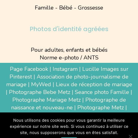
Famille - Bébé - Grossesse
Photos d'identité agréées
Pour adultes, enfants et bébés
Norme e-photo / ANTS
Page Facebook
|
Instagram
|
Lucille Images sur
Pinterest
|
Association de photo-journalisme de
mariage
|
MyWed
|
Lieux de réception de mariage
|
Photographe Bebe Metz
|
Seance photo Famille
|
Photographe Mariage Metz
|
Photographe de
naissance et nouveau-ne
| Photographe Metz |
Shooting photo grossesse
|
Wedding Photographer
Nous utilisons des cookies pour vous garantir la meilleure
Luxembourg
|
Photographe Thionville
|
expérience sur notre site web. Si vous continuez à utiliser ce
Photographe d'entreprise Metz
site, nous supposerons que vous en êtes satisfait.