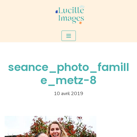
Aller
au
contenu
seance_photo_famill
e_metz-8
10 avril 2019