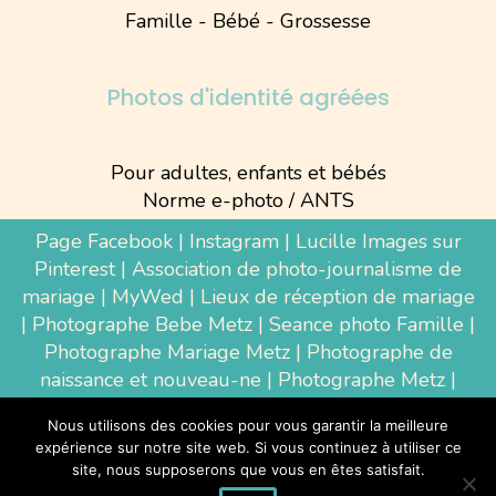
Famille - Bébé - Grossesse
Photos d'identité agréées
Pour adultes, enfants et bébés
Norme e-photo / ANTS
Page Facebook
|
Instagram
|
Lucille Images sur
Pinterest
|
Association de photo-journalisme de
mariage
|
MyWed
|
Lieux de réception de mariage
|
Photographe Bebe Metz
|
Seance photo Famille
|
Photographe Mariage Metz
|
Photographe de
naissance et nouveau-ne
| Photographe Metz |
Shooting photo grossesse
|
Wedding Photographer
Nous utilisons des cookies pour vous garantir la meilleure
Luxembourg
|
Photographe Thionville
|
expérience sur notre site web. Si vous continuez à utiliser ce
Photographe d'entreprise Metz
site, nous supposerons que vous en êtes satisfait.