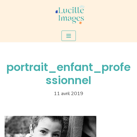
Aller
au
contenu
portrait_enfant_profe
ssionnel
11 avril 2019