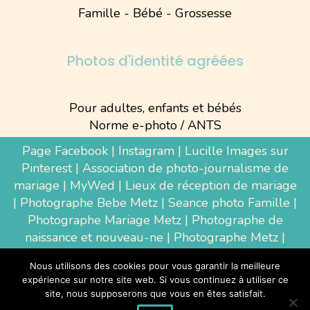
Famille - Bébé - Grossesse
Photos d'identité agréées
Pour adultes, enfants et bébés
Norme e-photo / ANTS
Page Facebook
|
Instagram
|
Lucille Images sur
Pinterest
|
Association de photo-journalisme de
mariage
|
MyWed
|
Lieux de réception de mariage
|
Photographe Bebe Metz
|
Seance photo Famille
|
Photographe Mariage Metz
|
Photographe de
naissance et nouveau-ne
| Photographe Metz |
Shooting photo grossesse
|
Wedding Photographer
Nous utilisons des cookies pour vous garantir la meilleure
Luxembourg
|
Photographe Thionville
|
expérience sur notre site web. Si vous continuez à utiliser ce
Photographe d'entreprise Metz
site, nous supposerons que vous en êtes satisfait.