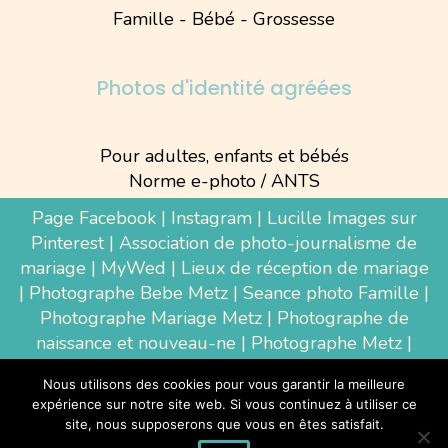
Famille - Bébé - Grossesse
Photos d'identité agréées
Pour adultes, enfants et bébés
Norme e-photo / ANTS
Page Facebook
|
Instagram
|
Lucille Images sur
Pinterest
|
Association de photo-journalisme de
mariage
|
MyWed
|
Lieux de réception de mariage
|
Photographe Bebe Metz
|
Seance photo Famille
|
Photographe Mariage Metz
|
Photographe de
naissance et nouveau-ne
| Photographe Metz |
Shooting photo grossesse
|
Wedding Photographer
Nous utilisons des cookies pour vous garantir la meilleure
Luxembourg
|
Photographe Thionville
|
expérience sur notre site web. Si vous continuez à utiliser ce
Photographe d'entreprise Metz
site, nous supposerons que vous en êtes satisfait.