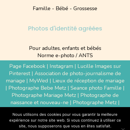
Famille - Bébé - Grossesse
Photos d'identité agréées
Pour adultes, enfants et bébés
Norme e-photo / ANTS
Page Facebook
|
Instagram
|
Lucille Images sur
Pinterest
|
Association de photo-journalisme de
mariage
|
MyWed
|
Lieux de réception de mariage
|
Photographe Bebe Metz
|
Seance photo Famille
|
Photographe Mariage Metz
|
Photographe de
naissance et nouveau-ne
| Photographe Metz |
Shooting photo grossesse
|
Wedding Photographer
Nous utilisons des cookies pour vous garantir la meilleure
Luxembourg
|
Photographe Thionville
|
expérience sur notre site web. Si vous continuez à utiliser ce
Photographe d'entreprise Metz
site, nous supposerons que vous en êtes satisfait.