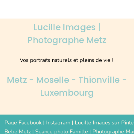
Lucille Images |
Photographe Metz
Vos portraits naturels et pleins de vie !
Metz - Moselle - Thionville -
Luxembourg
Page Facebook
|
Instagram
|
Lucille Images sur Pinte
Bebe Metz
|
Seance photo Famille
|
Photographe Mar