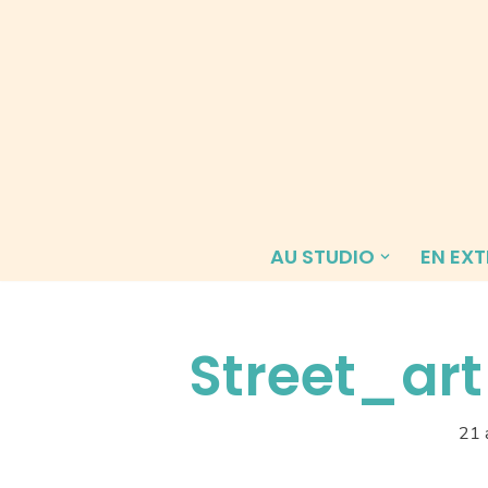
Aller
au
contenu
AU STUDIO
EN EXT
Street_art
21 