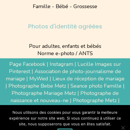
Famille - Bébé - Grossesse
Photos d'identité agréées
Pour adultes, enfants et bébés
Norme e-photo / ANTS
Page Facebook
|
Instagram
|
Lucille Images sur
Pinterest
|
Association de photo-journalisme de
mariage
|
MyWed
|
Lieux de réception de mariage
|
Photographe Bebe Metz
|
Seance photo Famille
|
Photographe Mariage Metz
|
Photographe de
naissance et nouveau-ne
| Photographe Metz |
Shooting photo grossesse
|
Wedding Photographer
Nous utilisons des cookies pour vous garantir la meilleure
Luxembourg
|
Photographe Thionville
|
expérience sur notre site web. Si vous continuez à utiliser ce
Photographe d'entreprise Metz
site, nous supposerons que vous en êtes satisfait.