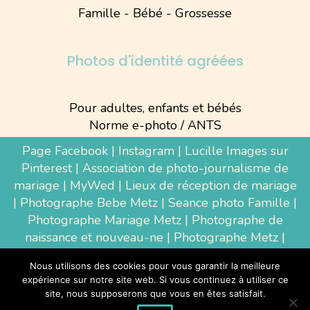
Famille - Bébé - Grossesse
Photos d'identité agréées
Pour adultes, enfants et bébés
Norme e-photo / ANTS
Page Facebook
|
Instagram
|
Lucille Images sur
Pinterest
|
Association de photo-journalisme de
mariage
|
MyWed
|
Lieux de réception de mariage
|
Photographe Bebe Metz
|
Seance photo Famille
|
Photographe Mariage Metz
|
Photographe de
naissance et nouveau-ne
| Photographe Metz |
Shooting photo grossesse
|
Wedding Photographer
Nous utilisons des cookies pour vous garantir la meilleure
Luxembourg
|
Photographe Thionville
|
expérience sur notre site web. Si vous continuez à utiliser ce
Photographe d'entreprise Metz
site, nous supposerons que vous en êtes satisfait.