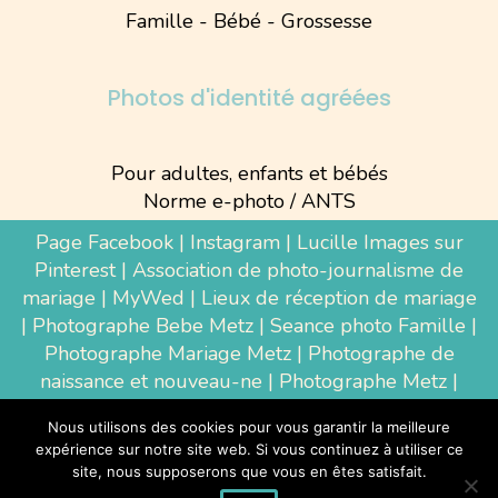
Famille - Bébé - Grossesse
Photos d'identité agréées
Pour adultes, enfants et bébés
Norme e-photo / ANTS
Page Facebook
|
Instagram
|
Lucille Images sur
Pinterest
|
Association de photo-journalisme de
mariage
|
MyWed
|
Lieux de réception de mariage
|
Photographe Bebe Metz
|
Seance photo Famille
|
Photographe Mariage Metz
|
Photographe de
naissance et nouveau-ne
| Photographe Metz |
Shooting photo grossesse
|
Wedding Photographer
Nous utilisons des cookies pour vous garantir la meilleure
Luxembourg
|
Photographe Thionville
|
expérience sur notre site web. Si vous continuez à utiliser ce
Photographe d'entreprise Metz
site, nous supposerons que vous en êtes satisfait.