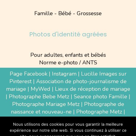
Famille - Bébé - Grossesse
Photos d'identité agréées
Pour adultes, enfants et bébés
Norme e-photo / ANTS
Page Facebook
|
Instagram
|
Lucille Images sur
Pinterest
|
Association de photo-journalisme de
mariage
|
MyWed
|
Lieux de réception de mariage
|
Photographe Bebe Metz
|
Seance photo Famille
|
Photographe Mariage Metz
|
Photographe de
naissance et nouveau-ne
| Photographe Metz |
Shooting photo grossesse
|
Wedding Photographer
Nous utilisons des cookies pour vous garantir la meilleure
Luxembourg
|
Photographe Thionville
|
expérience sur notre site web. Si vous continuez à utiliser ce
Photographe d'entreprise Metz