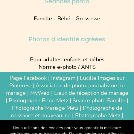
Séances photo
Famille - Bébé - Grossesse
Photos d'identité agréées
Pour adultes, enfants et bébés
Norme e-photo / ANTS
Page Facebook
|
Instagram
|
Lucille Images sur
Pinterest
|
Association de photo-journalisme de
mariage
|
MyWed
|
Lieux de réception de mariage
|
Photographe Bebe Metz
|
Seance photo Famille
|
Photographe Mariage Metz
|
Photographe de
naissance et nouveau-ne
| Photographe Metz |
Shooting photo grossesse
|
Wedding Photographer
Nous utilisons des cookies pour vous garantir la meilleure
Luxembourg
|
Photographe Thionville
|
expérience sur notre site web. Si vous continuez à utiliser ce