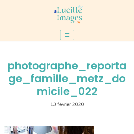
Aller
au
contenu
photographe_reporta
ge_famille_metz_do
micile_022
13 février 2020