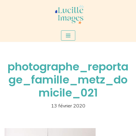
Aller
au
contenu
photographe_reporta
ge_famille_metz_do
micile_021
13 février 2020