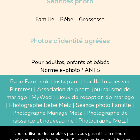
Séances photo
Famille - Bébé - Grossesse
Photos d'identité agréées
Pour adultes, enfants et bébés
Norme e-photo / ANTS
Page Facebook
|
Instagram
|
Lucille Images sur
Pinterest
|
Association de photo-journalisme de
mariage
|
MyWed
|
Lieux de réception de mariage
|
Photographe Bebe Metz
|
Seance photo Famille
|
Photographe Mariage Metz
|
Photographe de
naissance et nouveau-ne
| Photographe Metz |
Shooting photo grossesse
|
Wedding Photographer
Nous utilisons des cookies pour vous garantir la meilleure
Luxembourg
|
Photographe Thionville
|
expérience sur notre site web. Si vous continuez à utiliser ce