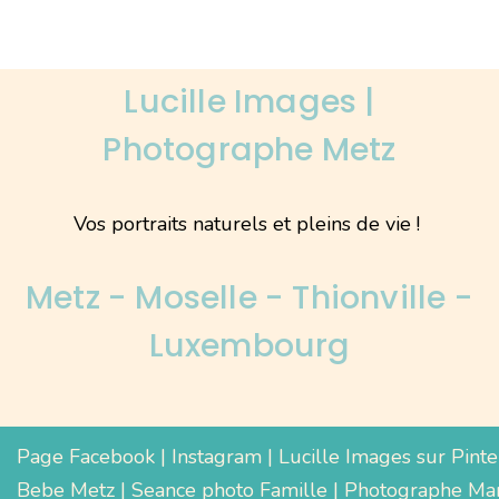
Lucille Images |
Photographe Metz
Vos portraits naturels et pleins de vie !
Metz - Moselle - Thionville -
Luxembourg
Page Facebook
|
Instagram
|
Lucille Images sur Pinte
Bebe Metz
|
Seance photo Famille
|
Photographe Mar