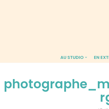
Aller
au
contenu
AU STUDIO
EN EXT
photographe_m
r