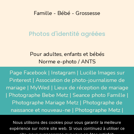
Famille - Bébé - Grossesse
Photos d'identité agréées
Pour adultes, enfants et bébés
Norme e-photo / ANTS
Page Facebook
|
Instagram
|
Lucille Images sur
Pinterest
|
Association de photo-journalisme de
mariage
|
MyWed
|
Lieux de réception de mariage
|
Photographe Bebe Metz
|
Seance photo Famille
|
Photographe Mariage Metz
|
Photographe de
naissance et nouveau-ne
| Photographe Metz |
Shooting photo grossesse
|
Wedding Photographer
Nous utilisons des cookies pour vous garantir la meilleure
Luxembourg
|
Photographe Thionville
|
expérience sur notre site web. Si vous continuez à utiliser ce
Photographe d'entreprise Metz