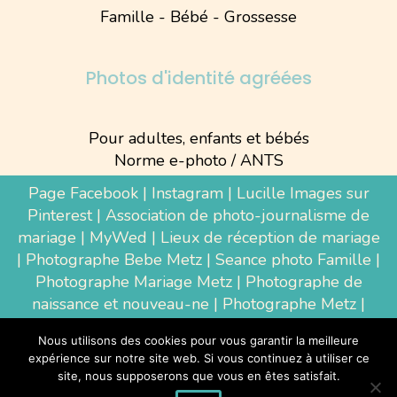
Famille - Bébé - Grossesse
Photos d'identité agréées
Pour adultes, enfants et bébés
Norme e-photo / ANTS
Page Facebook
|
Instagram
|
Lucille Images sur
Pinterest
|
Association de photo-journalisme de
mariage
|
MyWed
|
Lieux de réception de mariage
|
Photographe Bebe Metz
|
Seance photo Famille
|
Photographe Mariage Metz
|
Photographe de
naissance et nouveau-ne
| Photographe Metz |
Shooting photo grossesse
|
Wedding Photographer
Nous utilisons des cookies pour vous garantir la meilleure
Luxembourg
|
Photographe Thionville
|
expérience sur notre site web. Si vous continuez à utiliser ce
Photographe d'entreprise Metz
site, nous supposerons que vous en êtes satisfait.