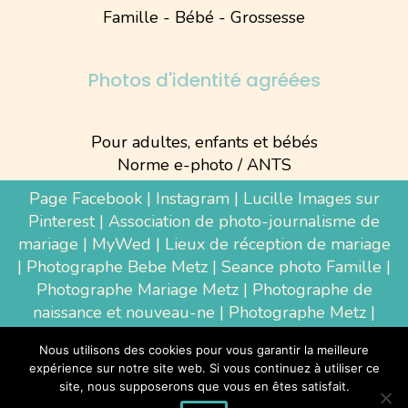
Famille - Bébé - Grossesse
Photos d'identité agréées
Pour adultes, enfants et bébés
Norme e-photo / ANTS
Page Facebook
|
Instagram
|
Lucille Images sur
Pinterest
|
Association de photo-journalisme de
mariage
|
MyWed
|
Lieux de réception de mariage
|
Photographe Bebe Metz
|
Seance photo Famille
|
Photographe Mariage Metz
|
Photographe de
naissance et nouveau-ne
| Photographe Metz |
Shooting photo grossesse
|
Wedding Photographer
Nous utilisons des cookies pour vous garantir la meilleure
Luxembourg
|
Photographe Thionville
|
expérience sur notre site web. Si vous continuez à utiliser ce
Photographe d'entreprise Metz
site, nous supposerons que vous en êtes satisfait.