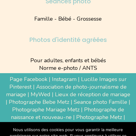
Séances photo
Famille - Bébé - Grossesse
Photos d'identité agréées
Pour adultes, enfants et bébés
Norme e-photo / ANTS
Page Facebook
|
Instagram
|
Lucille Images sur
Pinterest
|
Association de photo-journalisme de
mariage
|
MyWed
|
Lieux de réception de mariage
|
Photographe Bebe Metz
|
Seance photo Famille
|
Photographe Mariage Metz
|
Photographe de
naissance et nouveau-ne
| Photographe Metz |
Shooting photo grossesse
|
Wedding Photographer
Nous utilisons des cookies pour vous garantir la meilleure
Luxembourg
|
Photographe Thionville
|
expérience sur notre site web. Si vous continuez à utiliser ce