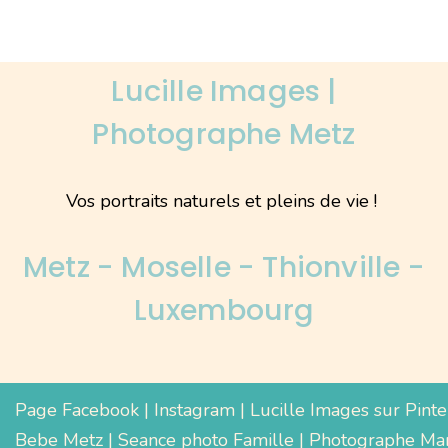
Lucille Images |
Photographe Metz
Vos portraits naturels et pleins de vie !
Metz - Moselle - Thionville -
Luxembourg
Page Facebook
|
Instagram
|
Lucille Images sur Pinte
Bebe Metz
|
Seance photo Famille
|
Photographe Mar