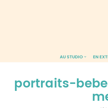
Aller
au
contenu
AU STUDIO
EN EXT
portraits-bebe
me