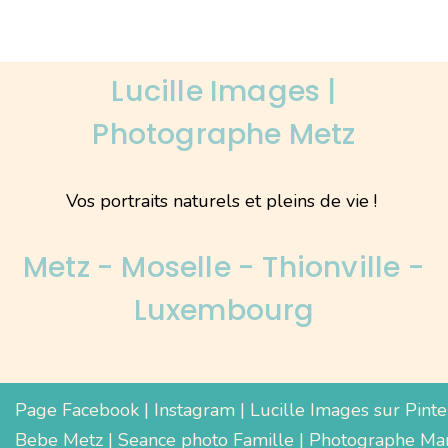
Lucille Images |
Photographe Metz
Vos portraits naturels et pleins de vie !
Metz - Moselle - Thionville -
Luxembourg
Page Facebook
|
Instagram
|
Lucille Images sur Pinte
Bebe Metz
|
Seance photo Famille
|
Photographe Mar