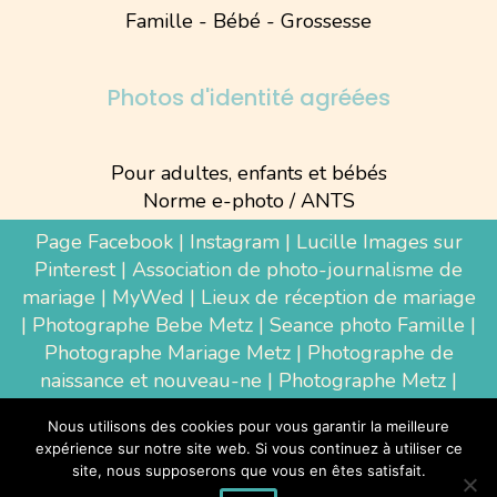
Famille - Bébé - Grossesse
Photos d'identité agréées
Pour adultes, enfants et bébés
Norme e-photo / ANTS
Page Facebook
|
Instagram
|
Lucille Images sur
Pinterest
|
Association de photo-journalisme de
mariage
|
MyWed
|
Lieux de réception de mariage
|
Photographe Bebe Metz
|
Seance photo Famille
|
Photographe Mariage Metz
|
Photographe de
naissance et nouveau-ne
| Photographe Metz |
Shooting photo grossesse
|
Wedding Photographer
Nous utilisons des cookies pour vous garantir la meilleure
Luxembourg
|
Photographe Thionville
|
expérience sur notre site web. Si vous continuez à utiliser ce
Photographe d'entreprise Metz
site, nous supposerons que vous en êtes satisfait.