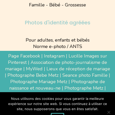
Famille - Bébé - Grossesse
Photos d'identité agréées
Pour adultes, enfants et bébés
Norme e-photo / ANTS
Page Facebook
|
Instagram
|
Lucille Images sur
Pinterest
|
Association de photo-journalisme de
mariage
|
MyWed
|
Lieux de réception de mariage
|
Photographe Bebe Metz
|
Seance photo Famille
|
Photographe Mariage Metz
|
Photographe de
naissance et nouveau-ne
| Photographe Metz |
Shooting photo grossesse
|
Wedding Photographer
Nous utilisons des cookies pour vous garantir la meilleure
Luxembourg
|
Photographe Thionville
|
expérience sur notre site web. Si vous continuez à utiliser ce
Photographe d'entreprise Metz
site, nous supposerons que vous en êtes satisfait.