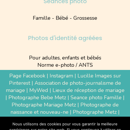
Séances photo
Famille - Bébé - Grossesse
Photos d'identité agréées
Pour adultes, enfants et bébés
Norme e-photo / ANTS
Page Facebook
|
Instagram
|
Lucille Images sur
Pinterest
|
Association de photo-journalisme de
mariage
|
MyWed
|
Lieux de réception de mariage
|
Photographe Bebe Metz
|
Seance photo Famille
|
Photographe Mariage Metz
|
Photographe de
naissance et nouveau-ne
| Photographe Metz |
Shooting photo grossesse
|
Wedding Photographer
Nous utilisons des cookies pour vous garantir la meilleure
Luxembourg
|
Photographe Thionville
|
expérience sur notre site web. Si vous continuez à utiliser ce