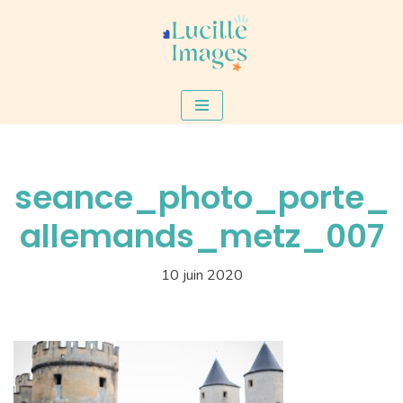
Aller
au
contenu
seance_photo_porte_
allemands_metz_007
10 juin 2020