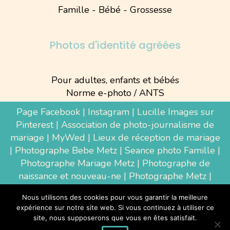
Famille - Bébé - Grossesse
Photos d'identité agréées
Pour adultes, enfants et bébés
Norme e-photo / ANTS
Page Facebook
|
Instagram
|
Lucille Images sur
Pinterest
|
Association de photo-journalisme de
mariage
|
MyWed
|
Lieux de réception de mariage
|
Photographe Bebe Metz
|
Seance photo Famille
|
Photographe Mariage Metz
|
Photographe de
naissance et nouveau-ne
| Photographe Metz |
Shooting photo grossesse
|
Wedding Photographer
Nous utilisons des cookies pour vous garantir la meilleure
Luxembourg
|
Photographe Thionville
|
expérience sur notre site web. Si vous continuez à utiliser ce
Photographe d'entreprise Metz
site, nous supposerons que vous en êtes satisfait.