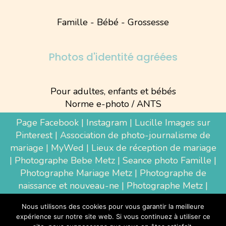
Famille - Bébé - Grossesse
Photos d'identité agréées
Pour adultes, enfants et bébés
Norme e-photo / ANTS
Page Facebook
|
Instagram
|
Lucille Images sur
Pinterest
|
Association de photo-journalisme de
mariage
|
MyWed
|
Lieux de réception de mariage
|
Photographe Bebe Metz
|
Seance photo Famille
|
Photographe Mariage Metz
|
Photographe de
naissance et nouveau-ne
| Photographe Metz |
Shooting photo grossesse
|
Wedding Photographer
Nous utilisons des cookies pour vous garantir la meilleure
Luxembourg
|
Photographe Thionville
|
expérience sur notre site web. Si vous continuez à utiliser ce
Photographe d'entreprise Metz