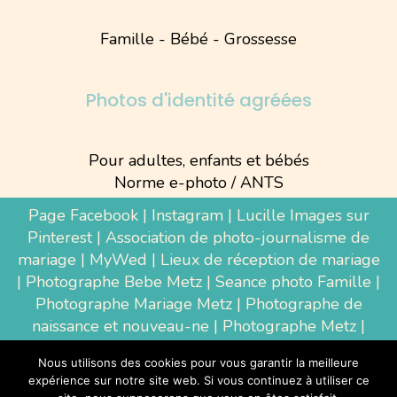
Famille - Bébé - Grossesse
Photos d'identité agréées
Pour adultes, enfants et bébés
Norme e-photo / ANTS
Page Facebook
|
Instagram
|
Lucille Images sur
Pinterest
|
Association de photo-journalisme de
mariage
|
MyWed
|
Lieux de réception de mariage
|
Photographe Bebe Metz
|
Seance photo Famille
|
Photographe Mariage Metz
|
Photographe de
naissance et nouveau-ne
| Photographe Metz |
Shooting photo grossesse
|
Wedding Photographer
Nous utilisons des cookies pour vous garantir la meilleure
Luxembourg
|
Photographe Thionville
|
expérience sur notre site web. Si vous continuez à utiliser ce
Photographe d'entreprise Metz