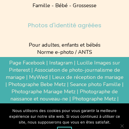
Famille - Bébé - Grossesse
Photos d'identité agréées
Pour adultes, enfants et bébés
Norme e-photo / ANTS
Page Facebook
|
Instagram
|
Lucille Images sur
Pinterest
|
Association de photo-journalisme de
mariage
|
MyWed
|
Lieux de réception de mariage
|
Photographe Bebe Metz
|
Seance photo Famille
|
Photographe Mariage Metz
|
Photographe de
naissance et nouveau-ne
| Photographe Metz |
Shooting photo grossesse
|
Wedding Photographer
Nous utilisons des cookies pour vous garantir la meilleure
Luxembourg
|
Photographe Thionville
|
expérience sur notre site web. Si vous continuez à utiliser ce
Photographe d'entreprise Metz
site, nous supposerons que vous en êtes satisfait.