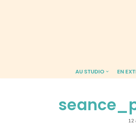
Aller
au
contenu
AU STUDIO
EN EXT
seance_
12 