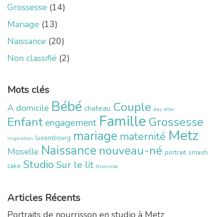
Grossesse
(14)
Mariage
(13)
Naissance
(20)
Non classifié
(2)
Mots clés
Bébé
Couple
A domicile
chateau
day after
Famille
Enfant
Grossesse
engagement
Metz
mariage
maternité
luxembourg
inspiration
Naissance
nouveau-né
Moselle
portrait
smash
Studio
Sur le lit
cake
thionville
Articles Récents
Portraits de nourrisson en studio à Metz