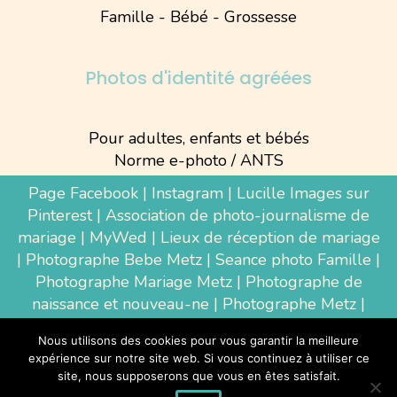
Famille - Bébé - Grossesse
Photos d'identité agréées
Pour adultes, enfants et bébés
Norme e-photo / ANTS
Page Facebook
|
Instagram
|
Lucille Images sur
Pinterest
|
Association de photo-journalisme de
mariage
|
MyWed
|
Lieux de réception de mariage
|
Photographe Bebe Metz
|
Seance photo Famille
|
Photographe Mariage Metz
|
Photographe de
naissance et nouveau-ne
| Photographe Metz |
Shooting photo grossesse
|
Wedding Photographer
Nous utilisons des cookies pour vous garantir la meilleure
Luxembourg
|
Photographe Thionville
|
expérience sur notre site web. Si vous continuez à utiliser ce
Photographe d'entreprise Metz
site, nous supposerons que vous en êtes satisfait.