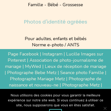
Famille - Bébé - Grossesse
Photos d'identité agréées
Pour adultes, enfants et bébés
Norme e-photo / ANTS
Page Facebook
|
Instagram
|
Lucille Images sur
Pinterest
|
Association de photo-journalisme de
mariage
|
MyWed
|
Lieux de réception de mariage
|
Photographe Bebe Metz
|
Seance photo Famille
|
Photographe Mariage Metz
|
Photographe de
naissance et nouveau-ne
| Photographe Metz |
Shooting photo grossesse
|
Wedding Photographer
Nous utilisons des cookies pour vous garantir la meilleure
Luxembourg
|
Photographe Thionville
|
expérience sur notre site web. Si vous continuez à utiliser ce
Photographe d'entreprise Metz
site, nous supposerons que vous en êtes satisfait.