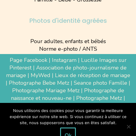
Photos d'identité agréées
Pour adultes, enfants et bébés
Norme e-photo / ANTS
Page Facebook
|
Instagram
|
Lucille Images sur
Pinterest
|
Association de photo-journalisme de
mariage
|
MyWed
|
Lieux de réception de mariage
|
Photographe Bebe Metz
|
Seance photo Famille
|
Photographe Mariage Metz
|
Photographe de
naissance et nouveau-ne
| Photographe Metz |
Shooting photo grossesse
|
Wedding Photographer
Nous utilisons des cookies pour vous garantir la meilleure
Luxembourg
|
Photographe Thionville
|
expérience sur notre site web. Si vous continuez à utiliser ce
Photographe d'entreprise Metz
site, nous supposerons que vous en êtes satisfait.
Ok