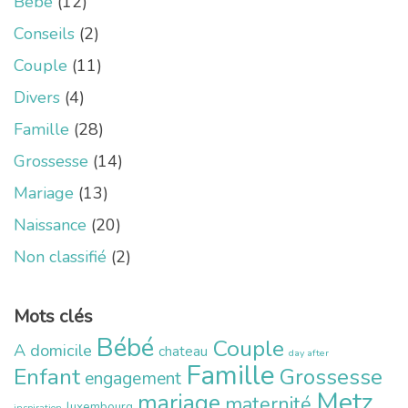
Bébé
(12)
Conseils
(2)
Couple
(11)
Divers
(4)
Famille
(28)
Grossesse
(14)
Mariage
(13)
Naissance
(20)
Non classifié
(2)
Mots clés
Bébé
Couple
A domicile
chateau
day after
Famille
Enfant
Grossesse
engagement
Metz
mariage
maternité
luxembourg
inspiration