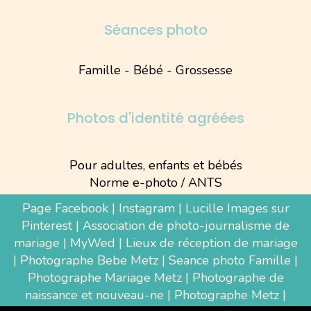
Séances photo
Famille - Bébé - Grossesse
Photos d'identité agréées
Pour adultes, enfants et bébés
Norme e-photo / ANTS
Page Facebook
|
Instagram
|
Lucille Images sur
Pinterest
|
Association de photo-journalisme de
mariage
|
MyWed
|
Lieux de réception de mariage
|
Photographe Bebe Metz
|
Seance photo Famille
|
Photographe Mariage Metz
|
Photographe de
naissance et nouveau-ne
| Photographe Metz |