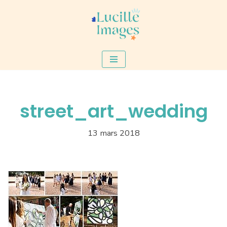
Aller
au
contenu
street_art_wedding
13 mars 2018