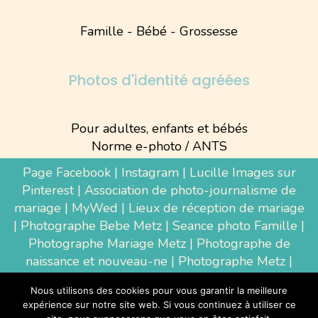
Famille - Bébé - Grossesse
Photos d'identité agréées
Pour adultes, enfants et bébés
Norme e-photo / ANTS
Page Facebook
|
Instagram
|
Lucille Images sur
Pinterest
|
Association de photo-journalisme de
mariage
|
MyWed
|
Lieux de réception de mariage
|
Photographe Bebe Metz
|
Seance photo Famille
|
Photographe Mariage Metz
|
Photographe de
naissance et nouveau-ne
| Photographe Metz |
Shooting photo grossesse
|
Wedding Photographer
Nous utilisons des cookies pour vous garantir la meilleure
Luxembourg
|
Photographe Thionville
|
expérience sur notre site web. Si vous continuez à utiliser ce
Photographe d'entreprise Metz