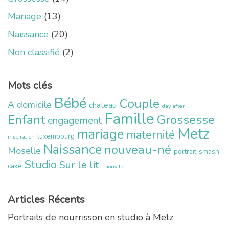
Mariage
(13)
Naissance
(20)
Non classifié
(2)
Mots clés
Bébé
Couple
A domicile
chateau
day after
Famille
Enfant
Grossesse
engagement
Metz
mariage
maternité
luxembourg
inspiration
Naissance
nouveau-né
Moselle
portrait
smash
Studio
Sur le lit
cake
thionville
Articles Récents
Portraits de nourrisson en studio à Metz