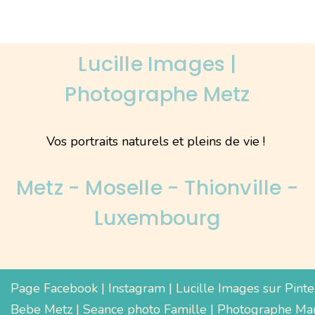
Lucille Images |
Photographe Metz
Vos portraits naturels et pleins de vie !
Metz - Moselle - Thionville -
Luxembourg
Page Facebook
|
Instagram
|
Lucille Images sur Pinte
Bebe Metz
|
Seance photo Famille
|
Photographe Mar