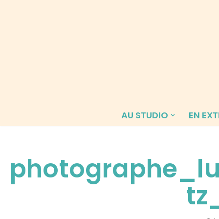
Aller
au
contenu
AU STUDIO
EN EXT
photographe_l
tz