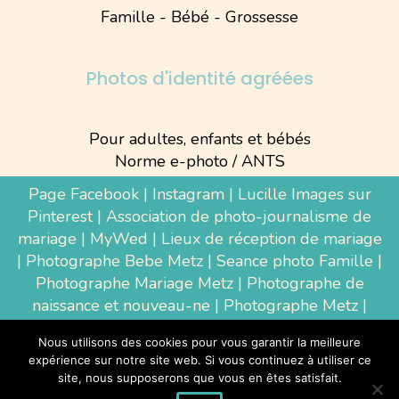
Famille - Bébé - Grossesse
Photos d'identité agréées
Pour adultes, enfants et bébés
Norme e-photo / ANTS
Page Facebook
|
Instagram
|
Lucille Images sur
Pinterest
|
Association de photo-journalisme de
mariage
|
MyWed
|
Lieux de réception de mariage
|
Photographe Bebe Metz
|
Seance photo Famille
|
Photographe Mariage Metz
|
Photographe de
naissance et nouveau-ne
| Photographe Metz |
Shooting photo grossesse
|
Wedding Photographer
Nous utilisons des cookies pour vous garantir la meilleure
Luxembourg
|
Photographe Thionville
|
expérience sur notre site web. Si vous continuez à utiliser ce
Photographe d'entreprise Metz
site, nous supposerons que vous en êtes satisfait.