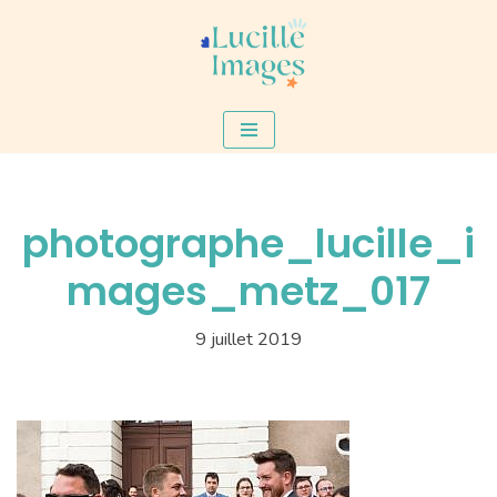
Aller
au
contenu
photographe_lucille_i
mages_metz_017
9 juillet 2019