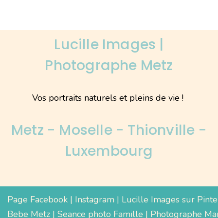
Lucille Images |
Photographe Metz
Vos portraits naturels et pleins de vie !
Metz - Moselle - Thionville -
Luxembourg
Page Facebook
|
Instagram
|
Lucille Images sur Pinte
Bebe Metz
|
Seance photo Famille
|
Photographe Mar