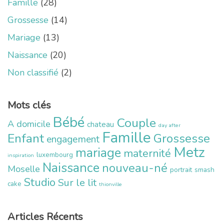
Famille
(28)
Grossesse
(14)
Mariage
(13)
Naissance
(20)
Non classifié
(2)
Mots clés
Bébé
Couple
A domicile
chateau
day after
Famille
Enfant
Grossesse
engagement
Metz
mariage
maternité
luxembourg
inspiration
Naissance
nouveau-né
Moselle
portrait
smash
Studio
Sur le lit
cake
thionville
Articles Récents