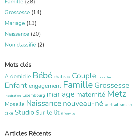
Famille
(28)
Grossesse
(14)
Mariage
(13)
Naissance
(20)
Non classifié
(2)
Mots clés
Bébé
Couple
A domicile
chateau
day after
Famille
Enfant
Grossesse
engagement
Metz
mariage
maternité
luxembourg
inspiration
Naissance
nouveau-né
Moselle
portrait
smash
Studio
Sur le lit
cake
thionville
Articles Récents