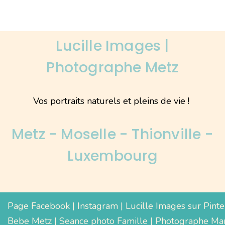
Lucille Images |
Photographe Metz
Vos portraits naturels et pleins de vie !
Metz - Moselle - Thionville -
Luxembourg
Page Facebook
|
Instagram
|
Lucille Images sur Pinte
Bebe Metz
|
Seance photo Famille
|
Photographe Mar