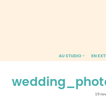
Aller
au
contenu
AU STUDIO
EN EXT
wedding_phot
19 no