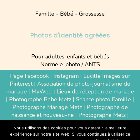
Famille - Bébé - Grossesse
Photos d'identité agréées
Pour adultes, enfants et bébés
Norme e-photo / ANTS
Page Facebook
|
Instagram
|
Lucille Images sur
Pinterest
|
Association de photo-journalisme de
mariage
|
MyWed
|
Lieux de réception de mariage
|
Photographe Bebe Metz
|
Seance photo Famille
|
Photographe Mariage Metz
|
Photographe de
naissance et nouveau-ne
| Photographe Metz |
Shooting photo grossesse
|
Wedding Photographer
Nous utilisons des cookies pour vous garantir la meilleure
Luxembourg
|
Photographe Thionville
|
expérience sur notre site web. Si vous continuez à utiliser ce
Photographe d'entreprise Metz